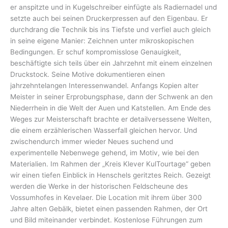
er anspitzte und in Kugelschreiber einfügte als Radiernadel und
setzte auch bei seinen Druckerpressen auf den Eigenbau. Er
durchdrang die Technik bis ins Tiefste und verfiel auch gleich
in seine eigene Manier: Zeichnen unter mikroskopischen
Bedingungen. Er schuf kompromisslose Genauigkeit,
beschäftigte sich teils über ein Jahrzehnt mit einem einzelnen
Druckstock. Seine Motive dokumentieren einen
jahrzehntelangen Interessenwandel. Anfangs Kopien alter
Meister in seiner Erprobungsphase, dann der Schwenk an den
Niederrhein in die Welt der Auen und Katstellen. Am Ende des
Weges zur Meisterschaft brachte er detailversessene Welten,
die einem erzählerischen Wasserfall gleichen hervor. Und
zwischendurch immer wieder Neues suchend und
experimentelle Nebenwege gehend, im Motiv, wie bei den
Materialien. Im Rahmen der „Kreis Klever KulTourtage“ geben
wir einen tiefen Einblick in Henschels geritztes Reich. Gezeigt
werden die Werke in der historischen Feldscheune des
Vossumhofes in Kevelaer. Die Location mit ihrem über 300
Jahre alten Gebälk, bietet einen passenden Rahmen, der Ort
und Bild miteinander verbindet. Kostenlose Führungen zum