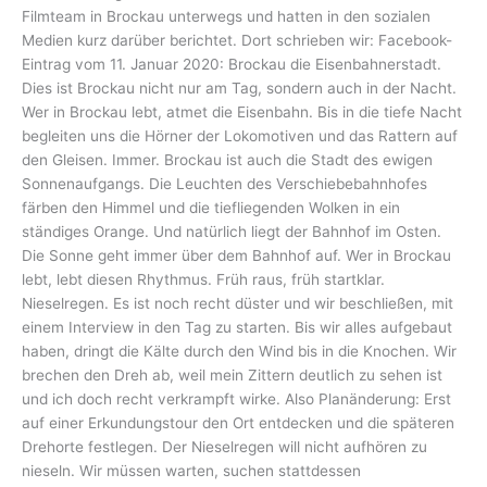
Filmteam in Brockau unterwegs und hatten in den sozialen
Medien kurz darüber berichtet. Dort schrieben wir: Facebook-
Eintrag vom 11. Januar 2020: Brockau die Eisenbahnerstadt.
Dies ist Brockau nicht nur am Tag, sondern auch in der Nacht.
Wer in Brockau lebt, atmet die Eisenbahn. Bis in die tiefe Nacht
begleiten uns die Hörner der Lokomotiven und das Rattern auf
den Gleisen. Immer. Brockau ist auch die Stadt des ewigen
Sonnenaufgangs. Die Leuchten des Verschiebebahnhofes
färben den Himmel und die tiefliegenden Wolken in ein
ständiges Orange. Und natürlich liegt der Bahnhof im Osten.
Die Sonne geht immer über dem Bahnhof auf. Wer in Brockau
lebt, lebt diesen Rhythmus. Früh raus, früh startklar.
Nieselregen. Es ist noch recht düster und wir beschließen, mit
einem Interview in den Tag zu starten. Bis wir alles aufgebaut
haben, dringt die Kälte durch den Wind bis in die Knochen. Wir
brechen den Dreh ab, weil mein Zittern deutlich zu sehen ist
und ich doch recht verkrampft wirke. Also Planänderung: Erst
auf einer Erkundungstour den Ort entdecken und die späteren
Drehorte festlegen. Der Nieselregen will nicht aufhören zu
nieseln. Wir müssen warten, suchen stattdessen