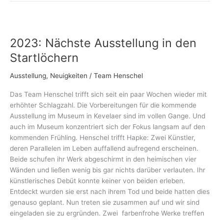
2023:
Nächste
2023: Nächste Ausstellung in den
Ausstellung
in
Startlöchern
den
Startlöchern
Ausstellung
,
Neuigkeiten
/
Team Henschel
Das Team Henschel trifft sich seit ein paar Wochen wieder mit
erhöhter Schlagzahl. Die Vorbereitungen für die kommende
Ausstellung im Museum in Kevelaer sind im vollen Gange. Und
auch im Museum konzentriert sich der Fokus langsam auf den
kommenden Frühling. Henschel trifft Hapke: Zwei Künstler,
deren Parallelen im Leben auffallend aufregend erscheinen.
Beide schufen ihr Werk abgeschirmt in den heimischen vier
Wänden und ließen wenig bis gar nichts darüber verlauten. Ihr
künstlerisches Debüt konnte keiner von beiden erleben.
Entdeckt wurden sie erst nach ihrem Tod und beide hatten dies
genauso geplant. Nun treten sie zusammen auf und wir sind
eingeladen sie zu ergründen. Zwei farbenfrohe Werke treffen