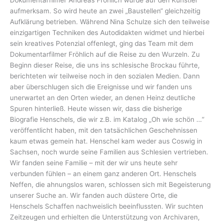
Dokumentarfilmer Andreas Fröhlich wurde auf den Künstler
aufmerksam. So wird heute an zwei „Baustellen“ gleichzeitig
Aufklärung betrieben. Während Nina Schulze sich den teilweise
einzigartigen Techniken des Autodidakten widmet und hierbei
sein kreatives Potenzial offenlegt, ging das Team mit dem
Dokumentarfilmer Fröhlich auf die Reise zu den Wurzeln. Zu
Beginn dieser Reise, die uns ins schlesische Brockau führte,
berichteten wir teilweise noch in den sozialen Medien. Dann
aber überschlugen sich die Ereignisse und wir fanden uns
unerwartet an den Orten wieder, an denen Heinz deutliche
Spuren hinterließ. Heute wissen wir, dass die bisherige
Biografie Henschels, die wir z.B. im Katalog „Oh wie schön …“
veröffentlicht haben, mit den tatsächlichen Geschehnissen
kaum etwas gemein hat. Henschel kam weder aus Coswig in
Sachsen, noch wurde seine Familien aus Schlesien vertrieben.
Wir fanden seine Familie – mit der wir uns heute sehr
verbunden fühlen – an einem ganz anderen Ort. Henschels
Neffen, die ahnungslos waren, schlossen sich mit Begeisterung
unserer Suche an. Wir fanden auch düstere Orte, die
Henschels Schaffen nachweislich beeinflussten. Wir suchten
Zeitzeugen und erhielten die Unterstützung von Archivaren,