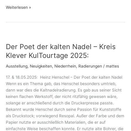
Weiterlesen »
Der
Poet
Der Poet der kalten Nadel – Kreis
der
kalten
Klever KulTourtage 2025:
Nadel
–
Ausstellung
,
Neuigkeiten
,
Niederrhein
,
Radierungen
/
mattes
Kreis
17. & 18.05.2025: Heinz Henschel – Der Poet der kalten Nadel
Klever
Wenn es ein Thema gab, das Henschel besonders umtrieb,
KulTourtage
dann war dies die Kaltnadelradierung. Es gab aus seiner Sicht
2025:
keinen flachen Werkstoff, der nicht ritzfähig gewesen wäre,
solange er anschließend durch die Druckerpresse passte.
Bekannt wurde Henschel durch seine Passion für Kunststoffe
als Druckstock; vorwiegend Resopal. Außer der Farbe und dem
Papier nutzte er ausschließlich Materialien, die er auf
einfachste Weise beschaffen konnte. Er nutzte alte Bohrer, die