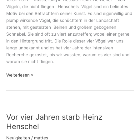
die
Vögeln, die nicht fliegen Henschels Vögel sind ein beliebtes
nicht
Motiv bei den Betrachtern seiner Kunst. Es sind eigenwillig und
fliegen
plump wirkende Vögel, die schüchtern in der Landschaft
stehen, mit gestelzten Beinen und großem gebogenen
Schnabel. Sie sind oft zu viert anzutreffen; wobei einer gerne
in den Hintergrund tritt. Die Rolle dieser vier Vögel war uns
lange unbekannt und es hat vier Jahre der intensiven
Recherche gekostet, bis wir wussten, warum es vier sind und
warum sie nicht fliegen.
Weiterlesen »
Vor
vier
Vor vier Jahren starb Heinz
Jahren
starb
Henschel
Heinz
Henschel
Neuigkeiten
/
mattes