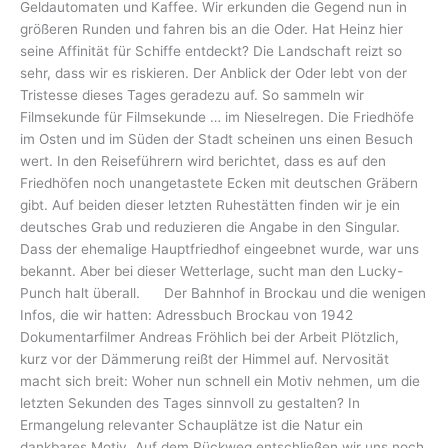
Geldautomaten und Kaffee. Wir erkunden die Gegend nun in
größeren Runden und fahren bis an die Oder. Hat Heinz hier
seine Affinität für Schiffe entdeckt? Die Landschaft reizt so
sehr, dass wir es riskieren. Der Anblick der Oder lebt von der
Tristesse dieses Tages geradezu auf. So sammeln wir
Filmsekunde für Filmsekunde … im Nieselregen. Die Friedhöfe
im Osten und im Süden der Stadt scheinen uns einen Besuch
wert. In den Reiseführern wird berichtet, dass es auf den
Friedhöfen noch unangetastete Ecken mit deutschen Gräbern
gibt. Auf beiden dieser letzten Ruhestätten finden wir je ein
deutsches Grab und reduzieren die Angabe in den Singular.
Dass der ehemalige Hauptfriedhof eingeebnet wurde, war uns
bekannt. Aber bei dieser Wetterlage, sucht man den Lucky-
Punch halt überall. Der Bahnhof in Brockau und die wenigen
Infos, die wir hatten: Adressbuch Brockau von 1942
Dokumentarfilmer Andreas Fröhlich bei der Arbeit Plötzlich,
kurz vor der Dämmerung reißt der Himmel auf. Nervosität
macht sich breit: Woher nun schnell ein Motiv nehmen, um die
letzten Sekunden des Tages sinnvoll zu gestalten? In
Ermangelung relevanter Schauplätze ist die Natur ein
dankbares Motiv. Auf dem Rückweg entschließen wir uns noch