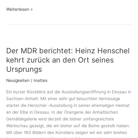
Weiterlesen »
Der
MDR
Der MDR berichtet: Heinz Henschel
berichtet:
Heinz
kehrt zurück an den Ort seines
Henschel
Ursprungs
kehrt
zurück
Neuigkeiten
/
mattes
an
den
Ein kurzer Rückblick auf die Ausstellungseröffnung in Dessau in
Ort
Sachsen-Anhalt: Mit einer sehr gut besuchten Vernissage
seines
startet die Henschel –Ausstellung in seiner ehemaligen Heimat
Ursprungs
an der Elbe in Dessau. In der Orangerie der Anhaltischen
Gemäldegalerie wird derzeit die bisher umfangreichste
Werkschau gezeigt, die wir bisher auf die Beine gestellt haben.
Mit über 160 Bildern des Künstlers zeigen wir ein sehr breites