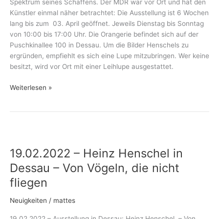
Spektrum seines Schaffens. Der MDR war vor Ort und hat den
Künstler einmal näher betrachtet: Die Ausstellung ist 6 Wochen
lang bis zum 03. April geöffnet. Jeweils Dienstag bis Sonntag
von 10:00 bis 17:00 Uhr. Die Orangerie befindet sich auf der
Puschkinallee 100 in Dessau. Um die Bilder Henschels zu
ergründen, empfiehlt es sich eine Lupe mitzubringen. Wer keine
besitzt, wird vor Ort mit einer Leihlupe ausgestattet.
Weiterlesen »
19.02.2022
–
19.02.2022 – Heinz Henschel in
Heinz
Henschel
Dessau – Von Vögeln, die nicht
in
fliegen
Dessau
–
Neuigkeiten
/
mattes
Von
Vögeln,
19.02.2022 – Ausstellung in Dessau: Heinz Henschel – Von