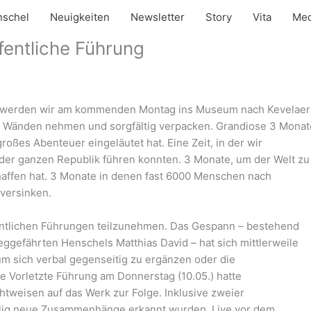
schel
Neuigkeiten
Newsletter
Story
Vita
Med
ffentliche Führung
 werden wir am kommenden Montag ins Museum nach Kevelaer
en Wänden nehmen und sorgfältig verpacken. Grandiose 3 Monat
großes Abenteuer eingeläutet hat. Eine Zeit, in der wir
der ganzen Republik führen konnten. 3 Monate, um der Welt zu
affen hat. 3 Monate in denen fast 6000 Menschen nach
versinken.
ffentlichen Führungen teilzunehmen. Das Gespann – bestehend
eggefährten Henschels Matthias David – hat sich mittlerweile
um sich verbal gegenseitig zu ergänzen oder die
Vorletzte Führung am Donnerstag (10.05.) hatte
tweisen auf das Werk zur Folge. Inklusive zweier
lig neue Zusammenhänge erkannt wurden. Live vor dem