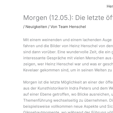
Zum
Hen
Inhalt
springen
Morgen (12.05.): Die letzte ö
/
Neuigkeiten
/ Von
Team Henschel
Mit einem weinenden und einem lachenden Auge
fahren und die Bilder von Heinz Henschel von d
sind dann vorüber. Eine wundervolle Zeit, die ein 
interessante Gespräche mit vielen Menschen aus 
zeigen, wer Heinz Henschel war und was er gesch
Kevelaer gekommen sind, um in seinen Welten zu 
Morgen ist die letzte Möglichkeit an einer der ö
aus der Kunsthistorikerin Indra Peters und dem W
auf einer Ebene getroffen, wo Blicke ausreichen, 
Themenführung wechselseitig zu übernehmen. Die 
beispielsweise vollkommen neue Aspekte und Sich
Gänsehautmomente, wo während der Führung völ